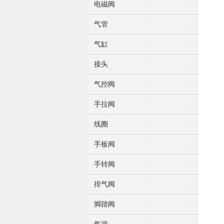
电磁阀
气管
气缸
接头
气控阀
手拉阀
线圈
手板阀
手转阀
排气阀
脚踏阀